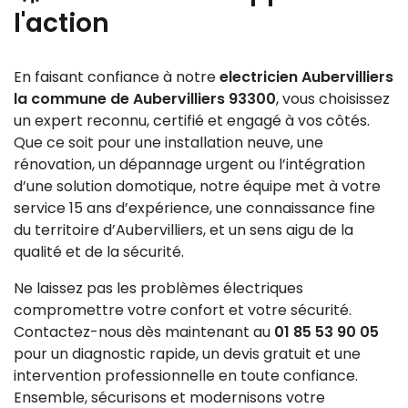
électriques, prises et câbles, retirer les meubles
l'action
des fusibles qui grillent régulièrement. Ces
encombrants proches des zones d’intervention,
symptômes doivent vous alerter et nécessitent
prévoir un espace de travail sécurisé pour les
l’intervention rapide d’un
electricien Aubervilliers la
techniciens, et informer les occupants des coupures
En faisant confiance à notre
electricien Aubervilliers
commune de Aubervilliers 93300
pour un
temporaires d’électricité. Il est également utile de
la commune de Aubervilliers 93300
, vous choisissez
dépannage sécurisé.
faire un état des lieux précis avec l’électricien pour
un expert reconnu, certifié et engagé à vos côtés.
définir les besoins et attentes avant le début des
Que ce soit pour une installation neuve, une
travaux.
rénovation, un dépannage urgent ou l’intégration
d’une solution domotique, notre équipe met à votre
service 15 ans d’expérience, une connaissance fine
du territoire d’Aubervilliers, et un sens aigu de la
qualité et de la sécurité.
Ne laissez pas les problèmes électriques
compromettre votre confort et votre sécurité.
Contactez-nous dès maintenant au
01 85 53 90 05
pour un diagnostic rapide, un devis gratuit et une
intervention professionnelle en toute confiance.
Ensemble, sécurisons et modernisons votre