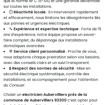
que la
norme NF C 15-100
, et une garantie décennale
sur toutes les installations.
⏱️
Réactivité locale
: En intervenant rapidement
et efficacement, nous limitons les désagréments liés
aux pannes et urgences électriques.
🔧
Expérience et expertise technique
: Forte de 15
ans d’expérience, notre équipe propose un savoir-
faire complet, du dépannage aux installations
domotiques avancées.
💬
Service client personnalisé
: Proche de vous,
nous adaptons chaque prestation selon vos besoins,
avec des conseils clairs et un suivi transparent.
🔒
Respect des normes de sécurité
: Mise en
sécurité électrique systématique, contrôle des
installations, et accompagnement pour l’obtention
du
Consuel
.
Choisir un
electricien Aubervilliers près de la
commune de Aubervilliers 93300
c’est opter pour