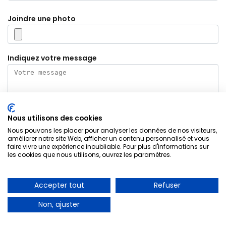
Joindre une photo
Indiquez votre message
Nous utilisons des cookies
Nous pouvons les placer pour analyser les données de nos visiteurs,
Electricien Aubervilliers 93300
améliorer notre site Web, afficher un contenu personnalisé et vous
faire vivre une expérience inoubliable. Pour plus d'informations sur
les cookies que nous utilisons, ouvrez les paramètres.
A PARTIR DE 30€
Accepter tout
Refuser
Dépannage d’urgence
Envoyez mon message
Non, ajuster
01 85 53 90 05