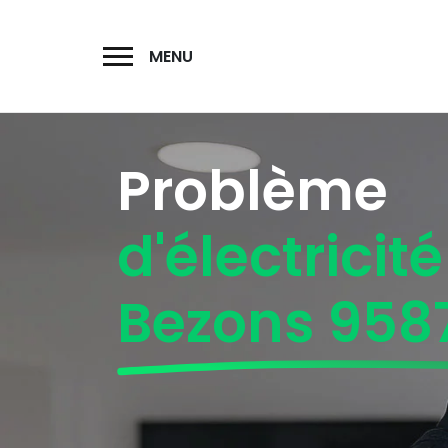
MENU
Problème
d'électricité
Bezons 958