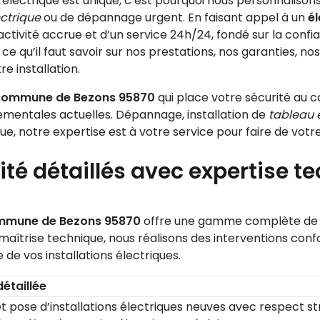
ectrique est unique, c’est pourquoi nous personnalisons n
ctrique
ou de dépannage urgent. En faisant appel à un
él
éactivité accrue et d’un service 24h/24, fondé sur la confia
e qu’il faut savoir sur nos prestations, nos garanties, no
e installation.
la commune de Bezons 95870
qui place votre sécurité au c
ementales actuelles. Dépannage, installation de
tableau 
ue, notre expertise est à votre service pour faire de votr
cité détaillés avec expertise 
commune de Bezons 95870
offre une gamme complète de se
te maîtrise technique, nous réalisons des interventions con
de vos installations électriques.
détaillée
 pose d’installations électriques neuves avec respect str