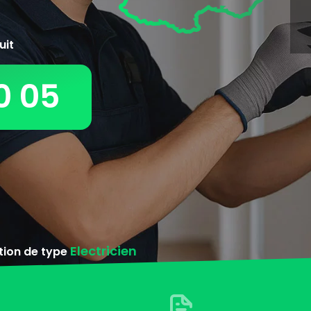
uit
0 05
Electricien
ntion de type