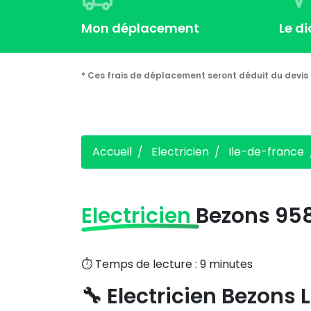
Mon déplacement
Le d
* Ces frais de déplacement seront déduit du devis 
Accueil
Electricien
Ile-de-france
Electricien
Bezons 95
⏱️ Temps de lecture : 9 minutes
🔧 Electricien Bezons