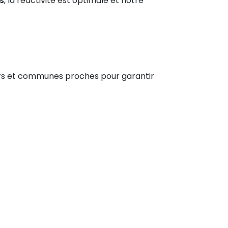
s
, la réactivité est optimale et notre
iers et communes proches pour garantir