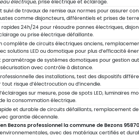
eau électrique
, prise électrique et éclairage.
t suivi de travaux de remise aux normes pour assurer con
stes comme disjoncteurs, différentiels et prises de terre
 rapides 24h/24 pour résoudre pannes électriques, disjonc
lairage ou prise électrique défaillante.
n complète de circuits électriques anciens, remplacemen
vec solutions LED ou domotique pour plus d’efficacité éner
et paramétrage de systèmes domotiques pour gestion auto
sécurisation avec contrôle à distance.
rofessionnelle des installations, test des dispositifs diffé
 tout risque d’électrocution ou d’incendie.
éclairages sur mesure, pose de spots LED, luminaires mod
 de la consommation électrique.
pide et durable de circuits défaillants, remplacement de f
vec garantie décennale.
cien Bezons professionnel la commune de Bezons 9587
environnementales, avec des matériaux certifiés et durab