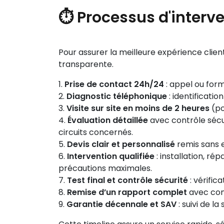
⏱️ Processus d'interv
Pour assurer la meilleure expérience clien
transparente.
Prise de contact 24h/24
: appel ou for
Diagnostic téléphonique
: identificati
Visite sur site en moins de 2 heures
(po
Évaluation détaillée
avec contrôle sécur
circuits concernés.
Devis clair et personnalisé
remis sans e
Intervention qualifiée
: installation, ré
précautions maximales.
Test final et contrôle sécurité
: vérific
Remise d’un rapport complet
avec cons
Garantie décennale et SAV
: suivi de l