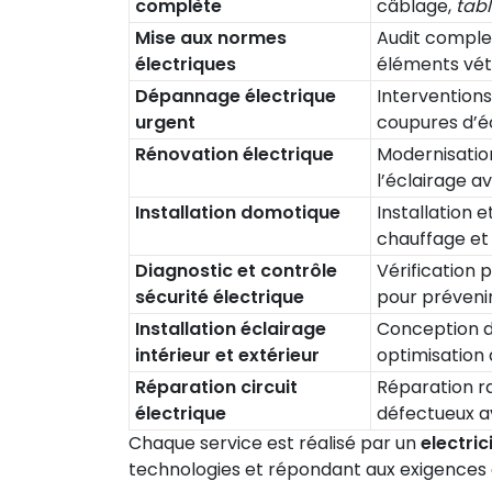
complète
câblage,
tabl
Mise aux normes
Audit comple
électriques
éléments vétu
Dépannage électrique
Interventions
urgent
coupures d’éc
Rénovation électrique
Modernisatio
l’éclairage a
Installation domotique
Installation 
chauffage et 
Diagnostic et contrôle
Vérification p
sécurité électrique
pour prévenir
Installation éclairage
Conception d’
intérieur et extérieur
optimisation
Réparation circuit
Réparation ra
électrique
défectueux a
Chaque service est réalisé par un
electri
technologies et répondant aux exigences 