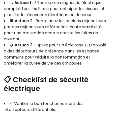
🔍
Astuce 1 :
Effectuez un diagnostic électrique
garantissent également une meilleure longévité et
d’incendie ou d’électrocution.
complet tous les 5 ans pour anticiper les risques et
un éclairage de qualité. Ce type d’installation
planifier la rénovation électrique en douceur.
s’intègre parfaitement à la domotique pour un
🛑
Astuce 2 :
Remplacez les anciens disjoncteurs
contrôle optimisé et des économies d’énergie
par des disjoncteurs différentiels haute sensibilité
maximales.
pour une protection accrue contre les fuites de
courant.
🌿
Astuce 3 :
Optez pour un éclairage LED couplé
à des détecteurs de présence dans les espaces
communs pour réduire la consommation et
améliorer la durée de vie des ampoules.
📋 Checklist de sécurité
électrique
✅ Vérifier le bon fonctionnement des
interrupteurs différentiels.