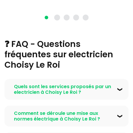
❓ FAQ - Questions
fréquentes sur electricien
Choisy Le Roi
Quels sont les services proposés par un
electricien à Choisy Le Roi ?
Un electricien à Choisy Le Roi propose une gamme
complète de prestations : installation électrique
Comment se déroule une mise aux
neuve, mise aux normes NF C 15-100, rénovation
normes électrique à Choisy Le Roi ?
électrique, dépannage en urgence, installation de
La mise aux normes électrique à Choisy Le Roi
tableau électrique, pose de prises électriques,