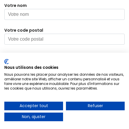
Votre nom
Votre code postal
Votre numéro téléphone
Nous utilisons des cookies
Nous pouvons les placer pour analyser les données de nos visiteurs,
Electricien Choisy Le Roi 94600
améliorer notre site Web, afficher un contenu personnalisé et vous
Objet de votre demande
faire vivre une expérience inoubliable. Pour plus d'informations sur
les cookies que nous utilisons, ouvrez les paramètres.
A PARTIR DE 30€
Joindre une photo
Accepter tout
Refuser
Dépannage d’urgence
Non, ajuster
01 85 53 90 05
Indiquez votre message