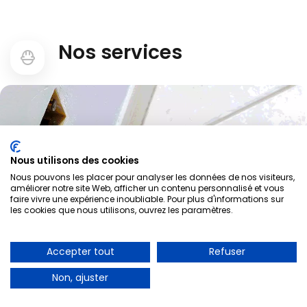
Nos services
Nous utilisons des cookies
Nous pouvons les placer pour analyser les données de nos visiteurs,
Electricien Epinay Sur Seine 93800
améliorer notre site Web, afficher un contenu personnalisé et vous
faire vivre une expérience inoubliable. Pour plus d'informations sur
les cookies que nous utilisons, ouvrez les paramètres.
A PARTIR DE 30€
Accepter tout
Refuser
Dépannage d’urgence
Non, ajuster
01 85 53 90 05