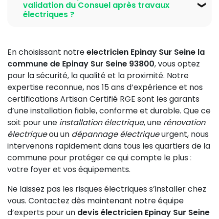
electricien Epinay Sur Seine établit un devis clair et
incendie dû à un court-circuit, électrocution, panne
validation du Consuel après travaux
pannes et d’assurer la conformité aux normes NF C
transparent avant toute intervention.
générale, dysfonctionnement de prises électriques
électriques ?
15-100. Une maintenance programmée garantit
et éclairage, et non-respect des normes en cas de
également la sécurité électrique Epinay Sur Seine et
Après une installation ou rénovation électrique, le
contrôle ou vente immobilière. L’absence d’un
prolonge la durée de vie de votre installation.
contrôle Consuel est obligatoire pour attester de la
interrupteur différentiel efficace ou d’une prise de
En choisissant notre
electricien Epinay Sur Seine la
conformité de votre installation à la norme NF C 15-
terre fiable augmente ces dangers. Une installation
commune de Epinay Sur Seine 93800
, vous optez
100. Notre electricien Epinay Sur Seine la commune
vétuste ou mal réalisée expose aussi au risque
pour la sécurité, la qualité et la proximité. Notre
de Epinay Sur Seine 93800 prépare le dossier
d’accidents domestiques. Il est donc crucial de faire
expertise reconnue, nos 15 ans d’expérience et nos
technique et réalise un contrôle interne avant de
réaliser une mise aux normes électriques par un
certifications Artisan Certifié RGE sont les garants
solliciter le Consuel. Un technicien du Consuel
electricien Epinay Sur Seine qualifié et certifié.
d’une installation fiable, conforme et durable. Que ce
effectue alors une visite sur site pour vérifier les
soit pour une
installation électrique
, une
rénovation
équipements, le tableau électrique, les protections,
électrique
ou un
dépannage électrique
urgent, nous
la prise de terre et la répartition phase-neutre. Une
intervenons rapidement dans tous les quartiers de la
fois le contrôle validé, vous recevez une attestation
commune pour protéger ce qui compte le plus :
indispensable pour la mise en service de votre
votre foyer et vos équipements.
installation auprès de votre fournisseur d'électricité.
Ne laissez pas les risques électriques s’installer chez
vous. Contactez dès maintenant notre équipe
d’experts pour un
devis électricien Epinay Sur Seine