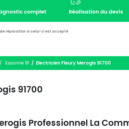
iagnostic complet
Réalisation du devis
de réparation si celui-ci est accepté
Essonne 91
Electricien Fleury Merogis 91700
ogis 91700
Merogis
Professionnel La Com