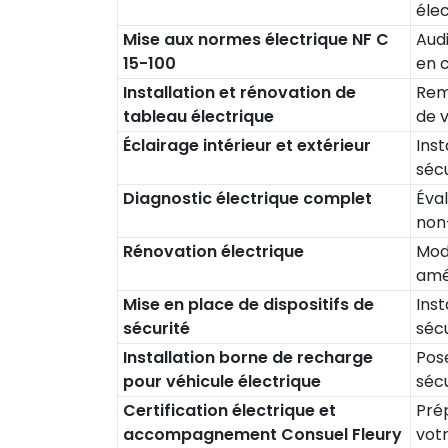
éle
Mise aux normes électrique NF C
Audi
15-100
en c
Installation et rénovation de
Rem
tableau électrique
de v
Éclairage intérieur et extérieur
Inst
sécu
Diagnostic électrique complet
Éval
non
Rénovation électrique
Mod
amél
Mise en place de dispositifs de
Inst
sécurité
sécu
Installation borne de recharge
Pos
pour véhicule électrique
sécu
Certification électrique et
Prép
accompagnement Consuel Fleury
votr