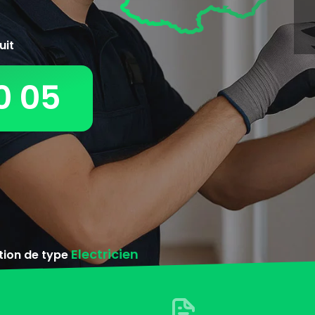
uit
0 05
Electricien
ntion de type