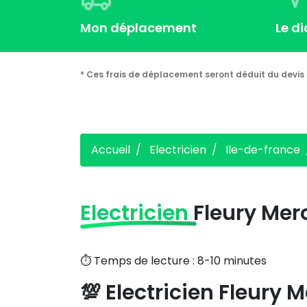
Mon déplacement
Le d
* Ces frais de déplacement seront déduit du devis 
Accueil
Electricien
Ile-de-france
Electricien
Fleury Mer
⏱️ Temps de lecture : 8-10 minutes
💯
Electricien Fleury 