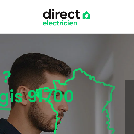
 ?
gis 91700