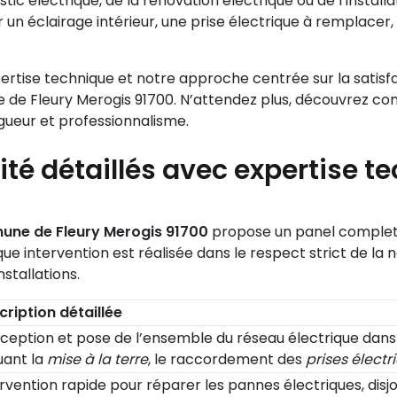
nostic électrique, de la rénovation électrique ou de l’instal
 un éclairage intérieur, une prise électrique à remplacer
pertise technique et notre approche centrée sur la satisf
 de Fleury Merogis 91700. N’attendez plus, découvrez c
igueur et professionnalisme.
cité détaillés avec expertise 
mune de Fleury Merogis 91700
propose un panel complet 
que intervention est réalisée dans le respect strict de la 
nstallations.
cription détaillée
ception et pose de l’ensemble du réseau électrique dans 
uant la
mise à la terre
, le raccordement des
prises électr
rvention rapide pour réparer les pannes électriques, disjo