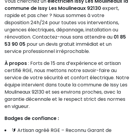
Vous cherchez un
electricien Issy Les Moulineaux la
LED basse consommation et optez pour des
commune de Issy Les Moulineaux 92130
expert,
dispositifs de sécurité modernes. Enfin, en cas de
rapide et pas cher ? Nous sommes à votre
doute, faites appel rapidement à un professionnel
disposition 24h/24 pour toutes vos interventions,
pour un diagnostic et des conseils adaptés.
urgences électriques, dépannage, installation ou
rénovation. Contactez-nous sans attendre au
01 85
53 90 05
pour un devis gratuit immédiat et un
service professionnel irréprochable.
À propos
: Forts de 15 ans d’expérience et artisan
certifié RGE, nous mettons notre savoir-faire au
service de votre sécurité et confort électrique. Notre
équipe intervient dans toute la commune de Issy Les
Moulineaux 92130 et ses environs proches, avec la
garantie décennale et le respect strict des normes
en vigueur.
Badges de confiance :
🔰 Artisan agréé RGE – Reconnu Garant de