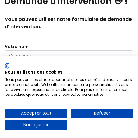
Demande
d'intervention 👋
!
Vous pouvez utiliser notre formulaire de demande
d'intervention.
Votre nom
Nous utilisons des cookies
Votre code postal
Nous pouvons les placer pour analyser les données de nos visiteurs,
Electricien Issy Les Moulineaux 92130
améliorer notre site Web, afficher un contenu personnalisé et vous
faire vivre une expérience inoubliable. Pour plus d'informations sur
les cookies que nous utilisons, ouvrez les paramètres.
A PARTIR DE 30€
Votre numéro téléphone
Accepter tout
Refuser
Dépannage d’urgence
Non, ajuster
Objet de votre demande
01 85 53 90 05