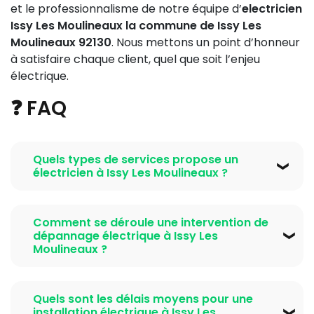
et le professionnalisme de notre équipe d’
electricien
Issy Les Moulineaux la commune de Issy Les
Moulineaux 92130
. Nous mettons un point d’honneur
à satisfaire chaque client, quel que soit l’enjeu
électrique.
❓ FAQ
Quels types de services propose un
électricien à Issy Les Moulineaux ?
Un électricien à Issy Les Moulineaux propose un large
éventail de services, incluant l'installation électrique
Comment se déroule une intervention de
neuve, le dépannage électrique en urgence, la
dépannage électrique à Issy Les
rénovation électrique pour mise aux normes selon la
Moulineaux ?
norme NF C 15-100, l'installation et la réparation de
Lors d'une intervention de dépannage électrique à
tableaux électriques et prises électriques, ainsi que la
Issy Les Moulineaux, l’électricien commence par un
Quels sont les délais moyens pour une
pose d’éclairage intérieur et extérieur. Certains
diagnostic rapide sur place pour identifier la cause
installation électrique à Issy Les