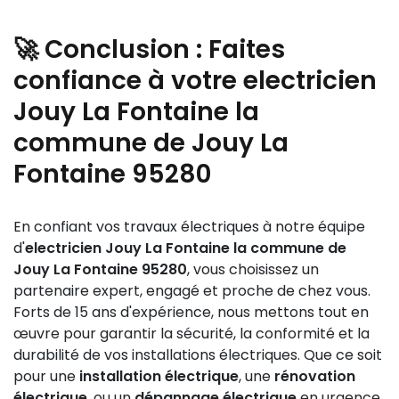
également l’accès à certains avantages fiscaux pour
Avant l’arrivée de votre
electricien Jouy La
choisissant un
electricien Jouy La Fontaine la
vos travaux.
Fontaine la commune de Jouy La Fontaine 95280
, il
commune de Jouy La Fontaine 95280
professionnel
🚀 Conclusion : Faites
est conseillé de libérer l’espace de travail, dégager
et certifié, vous bénéficiez d’une tranquillité d’esprit
les accès aux tableaux électriques, prises et zones à
confiance à votre electricien
absolue.
rénover, et s’assurer que les dispositifs de coupure
Jouy La Fontaine la
générale sont facilement accessibles. Informez
commune de Jouy La
également tous les occupants et prenez vos
précautions en cas de coupure électrique
Fontaine 95280
temporaire. Cela permet à l’équipe d’intervenir
rapidement et en toute sécurité.
En confiant vos travaux électriques à notre équipe
d'
electricien Jouy La Fontaine la commune de
Jouy La Fontaine 95280
, vous choisissez un
partenaire expert, engagé et proche de chez vous.
Forts de 15 ans d'expérience, nous mettons tout en
œuvre pour garantir la sécurité, la conformité et la
durabilité de vos installations électriques. Que ce soit
pour une
installation électrique
, une
rénovation
électrique
, ou un
dépannage électrique
en urgence,