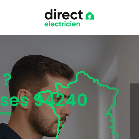
 ?
oses 94240