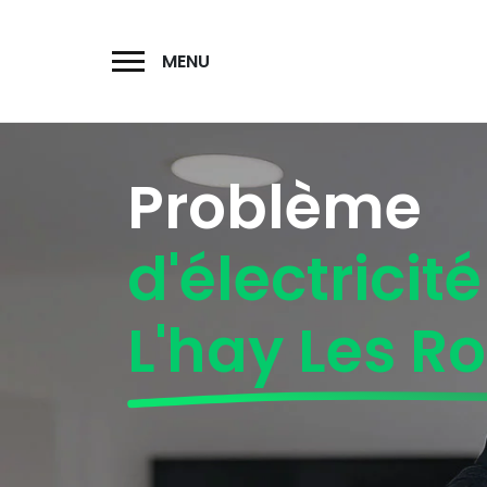
MENU
Problème
d'électricité
L'hay Les R