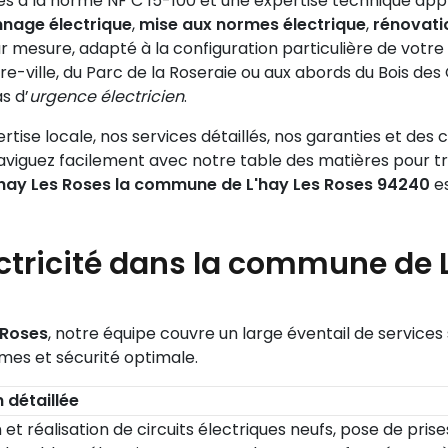
es à la norme NF C 15-100 et une expertise technique app
nage électrique
,
mise aux normes électrique
,
rénovati
sur mesure, adapté à la configuration particulière de vo
re-ville, du Parc de la Roseraie ou aux abords du Bois des
s d’
urgence électricien
.
rtise locale, nos services détaillés, nos garanties et des
. Naviguez facilement avec notre table des matières pour 
L'hay Les Roses la commune de L'hay Les Roses 94240
es
ectricité dans la commune de 
s Roses
, notre équipe couvre un large éventail de services
mes et sécurité optimale.
 détaillée
et réalisation de circuits électriques neufs, pose de prise