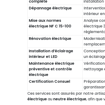
complète
installatio
Dépannage électrique
Interventio
intérieur e
Mise aux normes
Analyse com
électrique NF C 15-100
électrique 
réglementa
Rénovation électrique
Modernisati
remplacemen
Installation d’éclairage
Conception 
intérieur et LED
un éclairag
Maintenance électrique
Vérification
préventive et contrôle
nettoyage e
électrique
Certification Consuel
Préparation
garantissan
Ces services sont assurés par notre
artis
électrique
au
neutre électrique
, afin que