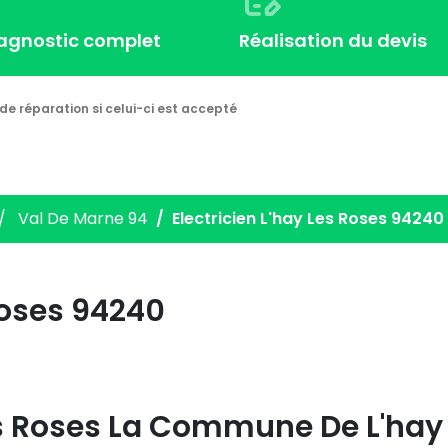
iagnostic complet
Réalisation du devis
de réparation si celui-ci est accepté
Val De Marne 94
Electricien L'hay Les Roses 94240
Roses 94240
Les Roses La Commune De L'hay