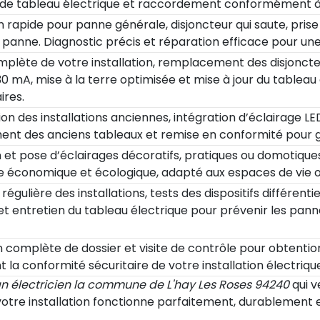
n de tableau électrique et raccordement conformément à
n rapide pour panne générale, disjoncteur qui saute, prise
n panne. Diagnostic précis et réparation efficace pour un
plète de votre installation, remplacement des disjoncteu
30 mA, mise à la terre optimisée et mise à jour du tableau
ires.
on des installations anciennes, intégration d’éclairage LED
t des anciens tableaux et remise en conformité pour gar
et pose d’éclairages décoratifs, pratiques ou domotiques,
e économique et écologique, adapté aux espaces de vie o
 régulière des installations, tests des dispositifs différenti
t entretien du tableau électrique pour prévenir les pannes
 complète de dossier et visite de contrôle pour obtention 
t la conformité sécuritaire de votre installation électriqu
an électricien la commune de L'hay Les Roses 94240
qui v
 votre installation fonctionne parfaitement, durablement e