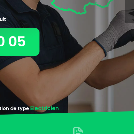
uit
0 05
Electricien
ntion de type