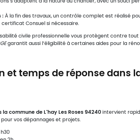
ons s’adaptent à la nature du chantier, avec un souci pe
 :
À la fin des travaux, un contrôle complet est réalisé po
 certificat Consuel si nécessaire.
abilité civile professionnelle vous protègent contre to
RGE
garantit aussi l’éligibilité à certaines aides pour la ré
ion et temps de réponse dans 
ses la commune de L'hay Les Roses 94240
intervient rapi
s pour vos dépannages et projets.
 1h30
yen 2h