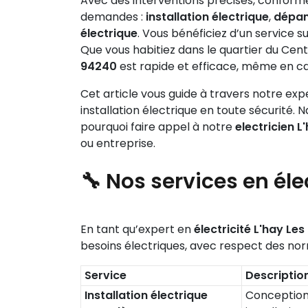
Avec des interventions précises, conform
demandes :
installation électrique
,
dépan
électrique
. Vous bénéficiez d’un service 
Que vous habitiez dans le quartier du Cent
94240
est rapide et efficace, même en ca
Cet article vous guide à travers notre expe
installation électrique en toute sécurité
pourquoi faire appel à notre
electricien 
ou entreprise.
🔧 Nos services en él
En tant qu’expert en
électricité L'hay Le
besoins électriques, avec respect des nor
Service
Description
Installation électrique
Conception 