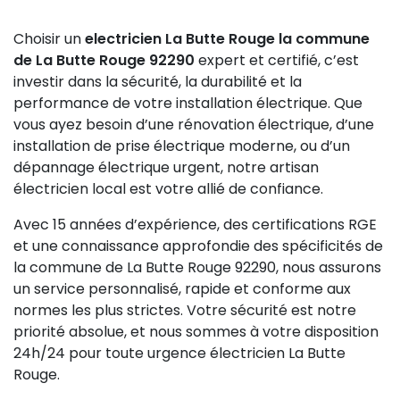
faibles et d’établir un plan d’action personnalisé.
souvent proposées. Notre entreprise est certifiée
Notre équipe d’électriciens certifiés intervient avec
Choisir un
electricien La Butte Rouge la commune
RGE, ce qui atteste du respect des normes
savoir-faire dans ces contextes spécifiques.
de La Butte Rouge 92290
expert et certifié, c’est
environnementales et de qualité. Enfin, un suivi après
investir dans la sécurité, la durabilité et la
intervention et une maintenance électrique régulière
performance de votre installation électrique. Que
assurent la pérennité et la sécurité de vos
vous ayez besoin d’une rénovation électrique, d’une
installations.
installation de prise électrique moderne, ou d’un
dépannage électrique urgent, notre artisan
électricien local est votre allié de confiance.
Avec 15 années d’expérience, des certifications RGE
et une connaissance approfondie des spécificités de
la commune de La Butte Rouge 92290, nous assurons
un service personnalisé, rapide et conforme aux
normes les plus strictes. Votre sécurité est notre
priorité absolue, et nous sommes à votre disposition
24h/24 pour toute urgence électricien La Butte
Rouge.