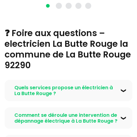
❓ Foire aux questions –
electricien La Butte Rouge la
commune de La Butte Rouge
92290
Quels services propose un électricien à
La Butte Rouge ?
Un électricien à La Butte Rouge propose une large
gamme de services incluant l’installation électrique
Comment se déroule une intervention de
neuve, la rénovation électrique, le dépannage
dépannage électrique à La Butte Rouge ?
électrique d’urgence, la réparation de tableau
Lors d’un dépannage électrique à La Butte Rouge,
électrique, la mise aux normes selon la norme NF C