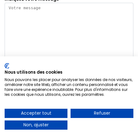
Nous utilisons des cookies
Nous pouvons les placer pour analyser les données de nos visiteurs,
Envoyez mon message
Electricien La Butte Rouge 92290
améliorer notre site Web, afficher un contenu personnalisé et vous
faire vivre une expérience inoubliable. Pour plus d'informations sur
les cookies que nous utilisons, ouvrez les paramètres.
A PARTIR DE 30€
Accepter tout
Refuser
Dépannage d’urgence
Nos services
Non, ajuster
01 85 53 90 05