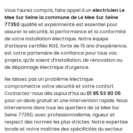
reconnue. Vérifiez leur capacité à réaliser des
ce certificat après réception des travaux.
diagnostics conformes aux normes NF C 15-100, leur
Vous l’aurez compris, faire appel à un
electricien Le
disponibilité pour les urgences électriques, les
Mee Sur Seine la commune de Le Mee Sur Seine
garanties offertes (décennale) et leur transparence
77350
qualifié et expérimenté est essentiel pour
dans l’établissement des devis. Notre équipe réunit
assurer la sécurité, la performance et la conformité
tous ces critères et est à votre disposition pour
de votre installation électrique. Notre équipe
répondre à toutes vos questions et exigences.
d’artisans certifiés RGE, forte de 15 ans d’expérience,
est votre partenaire de confiance pour tous vos
projets, qu’ils soient d’installation, de rénovation ou
de dépannage électrique d’urgence.
Ne laissez pas un problème électrique
compromettre votre sécurité et votre confort.
Contactez-nous dès aujourd’hui au
01 85 53 90 05
pour un devis gratuit et une intervention rapide. Nous
intervenons dans tous les quartiers de Le Mee Sur
Seine 77350, avec professionnalisme, rigueur et
respect des normes les plus strictes. Notre expertise
locale et notre maîtrise des spécificités du secteur