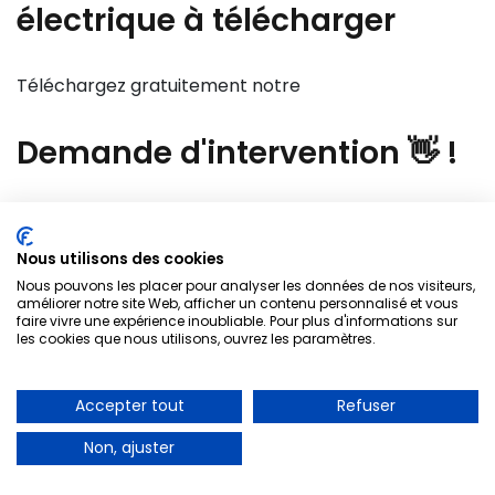
électrique à télécharger
Téléchargez gratuitement notre
Demande
d'intervention 👋
!
Vous pouvez utiliser notre formulaire de demande
d'intervention.
Nous utilisons des cookies
Nous pouvons les placer pour analyser les données de nos visiteurs,
Electricien Le Mee Sur Seine 77350
améliorer notre site Web, afficher un contenu personnalisé et vous
Votre nom
faire vivre une expérience inoubliable. Pour plus d'informations sur
les cookies que nous utilisons, ouvrez les paramètres.
A PARTIR DE 30€
Accepter tout
Refuser
Dépannage d’urgence
Votre code postal
Non, ajuster
01 85 53 90 05