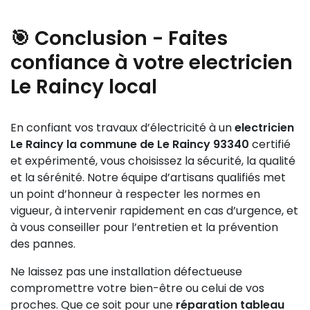
Raincy garantit la sécurité et la conformité de votre
Une panne électrique urgente peut se manifester
contrôle complet et dépose un dossier auprès du
habitat.
par un disjoncteur qui saute fréquemment, un court-
Consuel. Ce dernier procède à une inspection avant
🎯 Conclusion - Faites
circuit, une prise qui chauffe, une odeur de brûlé, un
délivrance du certificat, indispensable pour la mise
éclairage qui clignote ou une coupure totale de
confiance à votre electricien
en service de l’électricité.
courant. Dans ces cas, il est impératif de contacter
Le Raincy local
immédiatement un electricien Le Raincy urgence la
commune de Le Raincy 93340 pour éviter tout
danger électrique ou risque d’incendie.
En confiant vos travaux d’électricité à un
electricien
Le Raincy la commune de Le Raincy 93340
certifié
et expérimenté, vous choisissez la sécurité, la qualité
et la sérénité. Notre équipe d’artisans qualifiés met
un point d’honneur à respecter les normes en
vigueur, à intervenir rapidement en cas d’urgence, et
à vous conseiller pour l’entretien et la prévention
des pannes.
Ne laissez pas une installation défectueuse
compromettre votre bien-être ou celui de vos
proches. Que ce soit pour une
réparation tableau