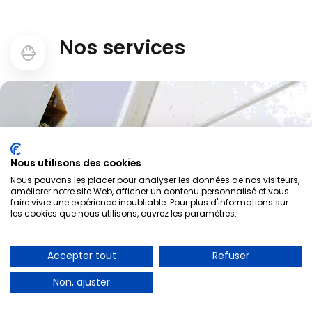
Nos services
Nous utilisons des cookies
Nous pouvons les placer pour analyser les données de nos visiteurs,
Electricien Maisons Alfort 94700
améliorer notre site Web, afficher un contenu personnalisé et vous
faire vivre une expérience inoubliable. Pour plus d'informations sur
les cookies que nous utilisons, ouvrez les paramètres.
A PARTIR DE 30€
Accepter tout
Refuser
Dépannage d’urgence
Non, ajuster
01 85 53 90 05