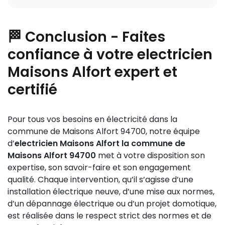
l’alimentation pour éviter les électrocutions. La prise
En cas de panne électrique urgente à Maisons Alfort,
de terre sert à diriger ces courants de défaut vers le
coupez immédiatement l’alimentation générale pour
sol, évitant ainsi tout choc électrique. La vérification
🏁 Conclusion - Faites
éviter tout risque. Contactez ensuite notre service
régulière de ces dispositifs est primordiale. Notre
d’
electricien urgence Maisons Alfort
disponible
confiance à votre electricien
équipe réalise systématiquement ces contrôles et
24h/24 au numéro
01 85 53 90 05
. Nous intervenons
remplace les composants obsolètes pour garantir la
Maisons Alfort expert et
rapidement pour diagnostiquer et réparer la panne,
sécurité maximale.
certifié
que ce soit un disjoncteur qui saute, une prise
défaillante ou un court-circuit. Ne tentez jamais de
réparer vous-même sans connaissance technique.
Pour tous vos besoins en électricité dans la
commune de Maisons Alfort 94700, notre équipe
d’
electricien Maisons Alfort la commune de
Maisons Alfort 94700
met à votre disposition son
expertise, son savoir-faire et son engagement
qualité. Chaque intervention, qu’il s’agisse d’une
installation électrique neuve, d’une mise aux normes,
d’un dépannage électrique ou d’un projet domotique,
est réalisée dans le respect strict des normes et de