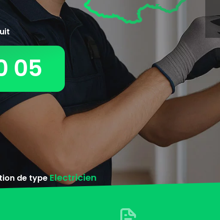
uit
0 05
Electricien
ntion de type