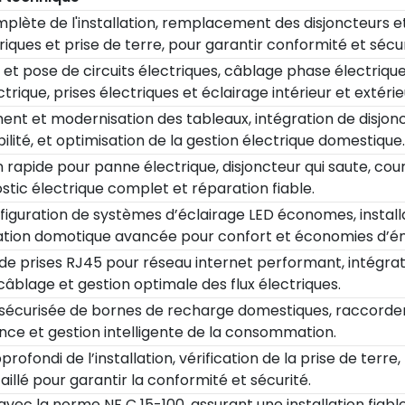
lète de l'installation, remplacement des disjoncteurs et 
riques et prise de terre, pour garantir conformité et sécur
et pose de circuits électriques, câblage phase électriqu
trique, prises électriques et éclairage intérieur et extérie
t et modernisation des tableaux, intégration de disjonct
ilité, et optimisation de la gestion électrique domestique.
 rapide pour panne électrique, disjoncteur qui saute, court
stic électrique complet et réparation fiable.
figuration de systèmes d’éclairage LED économes, install
ion domotique avancée pour confort et économies d’én
n de prises RJ45 pour réseau internet performant, intégra
âblage et gestion optimale des flux électriques.
n sécurisée de bornes de recharge domestiques, raccorde
ance et gestion intelligente de la consommation.
rofondi de l’installation, vérification de la prise de terre, t
illé pour garantir la conformité et sécurité.
vec la norme NF C 15-100, assurant une installation fiabl