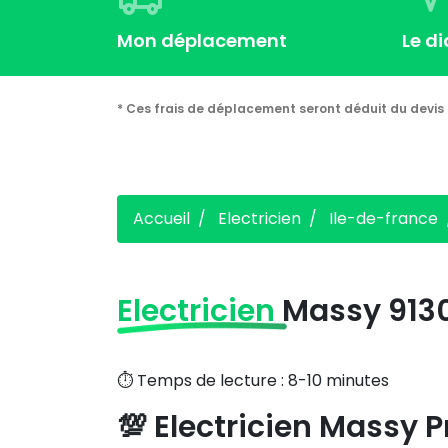
Mon déplacement
Le d
* Ces frais de déplacement seront déduit du devis 
Accueil
Electricien
Ile-de-france
Electricien
Massy 913
⏱️ Temps de lecture : 8-10 minutes
💯 Electricien Massy