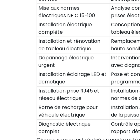
Mise aux normes
Analyse comp
électriques NF C 15-100
prises élect
Installation électrique
Conception 
complète
tableau élec
Installation et rénovation
Remplacemen
de tableau électrique
haute sensib
Dépannage électrique
Intervention
urgent
avec diagno
Installation éclairage LED et
Pose et con
domotique
programmat
Installation prise RJ45 et
Installatio
réseau électrique
normes de c
Borne de recharge pour
Installatio
véhicule électrique
de la puiss
Diagnostic électrique
Contrôle app
complet
rapport déta
Chaque service est réalisé en conformité a