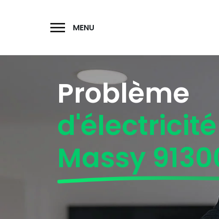
MENU
Problème
d'électricité
Massy 9130