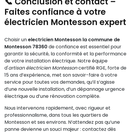
📞 Conclusion et contact –
éclairer (entrée, allée, jardin), prévoir un accès facile
compter sur un suivi personnalisé et une intervention
au tableau électrique, vérifier la présence d’une mise
Faites confiance à votre
rapide. Ces garanties sont un gage de qualité et de
à la terre conforme, et s’assurer que les câbles
sérénité pour tout projet d’électricité Montesson.
électricien Montesson expert
existants sont adaptés à un usage extérieur. Notre
electricien Montesson la commune de Montesson
78360 vous conseille sur les meilleurs équipements
Choisir un
electricien Montesson la commune de
et réalise une installation sécurisée, intégrée à votre
Montesson 78360
de confiance est essentiel pour
environnement, avec respect de la phase et neutre
garantir la sécurité, la conformité et la performance
pour une efficacité optimale.
de votre installation électrique. Notre équipe
d'
artisan électricien Montesson
certifié RGE, forte de
15 ans d’expérience, met son savoir-faire à votre
service pour toutes vos demandes, qu’il s’agisse
d’une nouvelle installation, d’un dépannage urgence
électrique ou d’une rénovation complète.
Nous intervenons rapidement, avec rigueur et
professionnalisme, dans tous les quartiers de
Montesson et ses environs. N’attendez pas qu’une
panne devienne un souci majeur : contactez dès