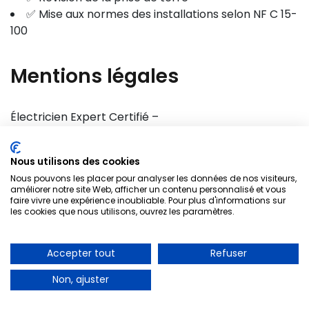
✅ Mise aux normes des installations selon NF C 15-
100
Mentions légales
Électricien Expert Certifié –
Numéro d’appel d’urgence :
01 85 53 90 05
(service
24h/24)
Nous utilisons des cookies
Nous pouvons les placer pour analyser les données de nos visiteurs,
Electricien Paris 1 75001
améliorer notre site Web, afficher un contenu personnalisé et vous
Demande
d'intervention 👋
!
faire vivre une expérience inoubliable. Pour plus d'informations sur
les cookies que nous utilisons, ouvrez les paramètres.
A PARTIR DE 30€
Vous pouvez utiliser notre formulaire de demande
Accepter tout
Refuser
Dépannage d’urgence
d'intervention.
Non, ajuster
01 85 53 90 05
Votre nom