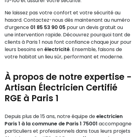
un
15-100 et assurer votre sécurité.
electricien Paris 1 qualifié
pour garantir la
conformité et la sécurité, notamment concernant la
Ne laissez pas votre confort et votre sécurité au
mise aux normes et la prise de terre.
hasard. Contactez-nous dès maintenant au numéro
Ces gestes simples permettent de prolonger la
d’urgence
01 85 53 90 05
pour un devis gratuit ou
durée de vie de votre installation et d’assurer votre
une intervention rapide. Découvrez pourquoi tant de
sécurité au quotidien.
clients à Paris 1 nous font confiance chaque jour pour
leurs besoins en
électricité
. Ensemble, faisons de
votre habitat un lieu sûr, performant et moderne.
À propos de notre expertise -
Artisan Électricien Certifié
RGE à Paris 1
Depuis plus de 15 ans, notre équipe de
electricien
Paris 1 à la commune de Paris 1 75001
accompagne
particuliers et professionnels dans tous leurs projets