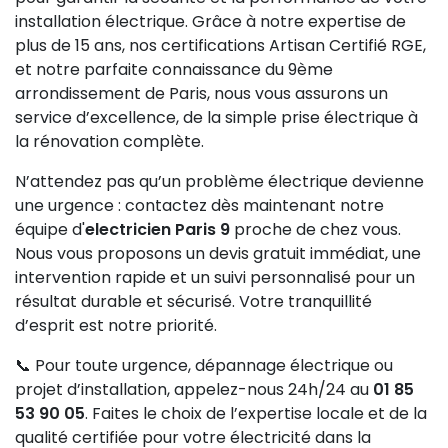
la mise en service du compteur électrique par le
installation électrique. Grâce à notre expertise de
fournisseur d’énergie et vous garantit une installation
plus de 15 ans, nos certifications Artisan Certifié RGE,
sécurisée et conforme.
et notre parfaite connaissance du 9ème
arrondissement de Paris, nous vous assurons un
service d’excellence, de la simple prise électrique à
la rénovation complète.
N’attendez pas qu’un problème électrique devienne
une urgence : contactez dès maintenant notre
équipe d'
electricien Paris 9
proche de chez vous.
Nous vous proposons un devis gratuit immédiat, une
intervention rapide et un suivi personnalisé pour un
résultat durable et sécurisé. Votre tranquillité
d’esprit est notre priorité.
📞 Pour toute urgence, dépannage électrique ou
projet d’installation, appelez-nous 24h/24 au
01 85
53 90 05
. Faites le choix de l’expertise locale et de la
qualité certifiée pour votre électricité dans la