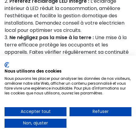
Préférez l’éclairage LED intégré :
L’éclairage
intérieur à LED réduit la consommation, améliore
l’esthétique et facilite la gestion domotique des
installations. Demandez conseil à votre electricien
local pour optimiser vos circuits.
Ne négligez pas la mise à la terre :
Une mise à la
terre efficace protège les occupants et les
appareils. Faites vérifier régulièrement sa continuité
et sa conformité par un professionnel certifié.
Nous utilisons des cookies
Checklist sécurité électrique
Nous pouvons les placer pour analyser les données de nos visiteurs,
Electricien Paris 9 75009
améliorer notre site Web, afficher un contenu personnalisé et vous
à télécharger
faire vivre une expérience inoubliable. Pour plus d'informations sur
les cookies que nous utilisons, ouvrez les paramètres.
A PARTIR DE 30€
✔️ Vérifiez régulièrement le bon fonctionnement
Accepter tout
Refuser
Dépannage d’urgence
des disjoncteurs
✔️ Testez les différentiel électriques tous les 6
Non, ajuster
01 85 53 90 05
mois