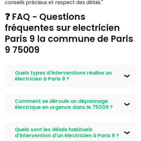
conseils précieux et respect des délais."
❓ FAQ - Questions
fréquentes sur electricien
Paris 9 la commune de Paris
9 75009
Quels types d'interventions réalise un
électricien à Paris 9 ?
Un
electricien Paris 9 la commune de Paris 9 75009
intervient sur plusieurs types de prestations :
Comment se déroule un dépannage
installation électrique complète, rénovation
électrique en urgence dans le 75009 ?
électrique, dépannage électrique d'urgence, mise
Lors d'un
dépannage électrique
en urgence dans la
aux normes électrique selon la norme NF C 15-100,
commune de Paris 9 75009, notre electricien Paris 9
installation ou remplacement de tableau électrique,
Quels sont les délais habituels
réagit généralement en moins de deux heures. Après
d'intervention d’un électricien à Paris 9 ?
pose de prises électriques, installation éclairage