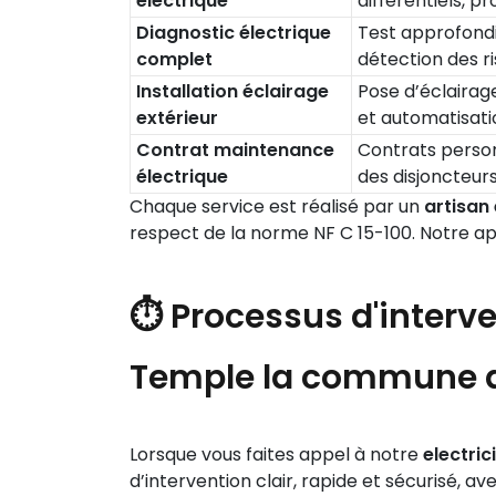
électrique
différentiels, p
Diagnostic électrique
Test approfondi 
complet
détection des ri
Installation éclairage
Pose d’éclairag
extérieur
et automatisati
Contrat maintenance
Contrats personn
électrique
des disjoncteurs
Chaque service est réalisé par un
artisan
respect de la norme NF C 15-100. Notre appr
⏱️ Processus d'interv
Temple la commune d
Lorsque vous faites appel à notre
electri
d’intervention clair, rapide et sécurisé, av