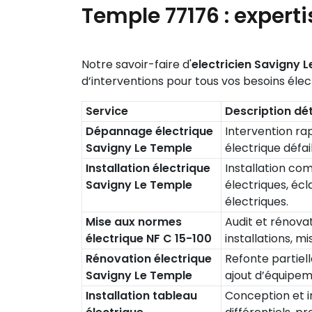
Temple 77176
: experti
Notre savoir-faire d'
electricien Savigny
d’interventions pour tous vos besoins élect
Service
Description dét
Dépannage électrique
Intervention rap
Savigny Le Temple
électrique défai
Installation électrique
Installation co
Savigny Le Temple
électriques, écl
électriques.
Mise aux normes
Audit et rénova
électrique NF C 15-100
installations, m
Rénovation électrique
Refonte partiell
Savigny Le Temple
ajout d’équipem
Installation tableau
Conception et in