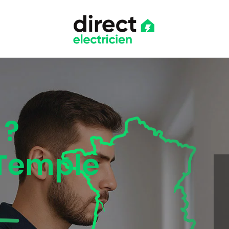
 ?
 Temple