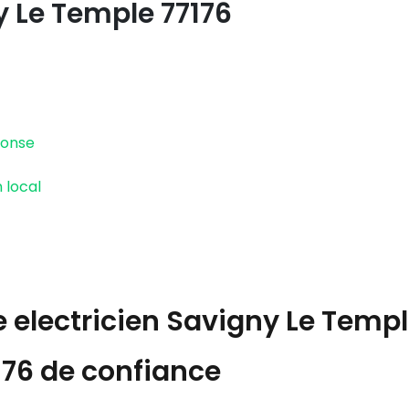
Le Temple 77176
ponse
 local
e
electricien Savigny Le Tem
176
de confiance