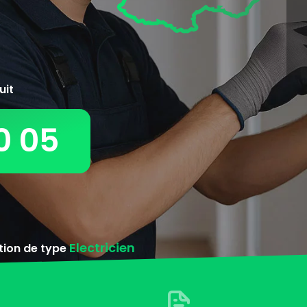
uit
0 05
Electricien
ntion de type