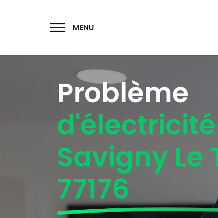
MENU
Problème
d'électricité
Savigny Le
77176