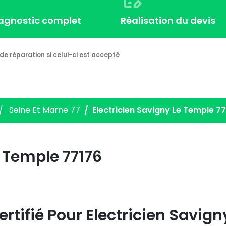
iagnostic complet
Réalisation du devis
de réparation si celui-ci est accepté
Seine Et Marne 77
Electricien Savigny Le Temple 7
 Temple 77176
ertifié Pour
Electricien Savign