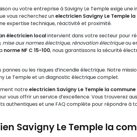
ison ou votre entreprise à Savigny Le Temple exige une in
que vous recherchez un
electricien Savigny Le Temple 
e expertise technique, réactivité et proximité.
an électricien local
intervient dans votre secteur pour ré
e
,
mise aux normes électrique
,
rénovation électrique
ou e
la
norme NF C 15-100
, nous garantissons la sécurité élect
es pannes ou les risques d’incendie électrique. Notre mi
ny Le Temple et un diagnostic électrique complet.
omment notre
electricien Savigny Le Temple la commune
our vous offrir un service d’excellence. Vous trouverez aus
nts authentiques et une FAQ complète pour répondre à to
cien Savigny Le Temple la c