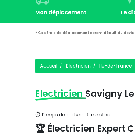
Mon déplacement
Le d
* Ces frais de déplacement seront déduit du devis 
Accueil
Electricien
Ile-de-france
Electricien
Savigny Le
⏱️ Temps de lecture : 9 minutes
🏆 Électricien Expert C