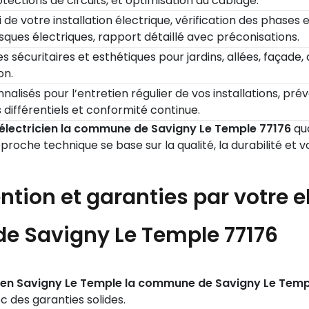
rotections de circuits, et optimisation du câblage.
de votre installation électrique, vérification des phases e
sques électriques, rapport détaillé avec préconisations.
es sécuritaires et esthétiques pour jardins, allées, faça
on.
alisés pour l’entretien régulier de vos installations, pré
 différentiels et conformité continue.
 électricien la commune de Savigny Le Temple 77176
qua
oche technique se base sur la qualité, la durabilité et vot
ention et garanties par votre
e
e Savigny Le Temple 77176
cien Savigny Le Temple la commune de Savigny Le Temp
ec des garanties solides.