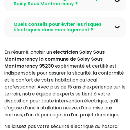
adaptée.
electricien Soisy Sous Montmorency la commune
Soisy Sous Montmorency ?
C 15-100 et que le certificat Consuel vous sera
de Soisy Sous Montmorency 95230
réalise les
délivré. Le suivi après intervention et la disponibilité
En cas d’urgence électrique comme un court-circuit,
travaux conformes à la norme NF C 15-100, puis
pour les dépannages ajoutent une couche de
une panne totale ou un disjoncteur qui saute,
dépose la demande auprès du Consuel. Un contrôle
Quels conseils pour éviter les risques
sécurité supplémentaire.
contactez immédiatement notre
electricien Soisy
électriques dans mon logement ?
officiel est ensuite effectué. Une fois validée, vous
Sous Montmorency urgence la commune de Soisy
recevez le certificat, condition indispensable pour la
Pour limiter les risques électriques, respectez ces
Sous Montmorency 95230
au numéro
01 85 53 90
mise en service de l’électricité par votre fournisseur.
règles : ne surchargez jamais les prises électriques,
05
. Nous intervenons rapidement 24h/24 pour
En résumé, choisir un
electricien Soisy Sous
remplacez les câbles usés, ne négligez pas la mise à
sécuriser votre installation, identifier et réparer la
Montmorency la commune de Soisy Sous
la
terre électrique
, vérifiez régulièrement le bon
panne. Entre-temps, coupez l’alimentation générale
Montmorency 95230
expérimenté et certifié est
fonctionnement des disjoncteurs et du différentiel
et évitez toute manipulation électrique.
indispensable pour assurer la sécurité, la conformité
électrique, et demandez un contrôle électrique
et le confort de votre habitation ou local
annuel par un professionnel. Notre
artisan
professionnel. Avec plus de 15 ans d’expérience sur le
electricien la commune de Soisy Sous
terrain, notre équipe d’experts se tient à votre
Montmorency 95230
peut vous fournir une checklist
disposition pour toute intervention électrique, qu’il
de sécurité personnalisée.
s’agisse d’une installation neuve, d’une mise aux
normes, d’un dépannage ou d’un projet domotique.
Ne laissez pas votre sécurité électrique au hasard.