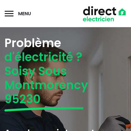
MENU
Problème
d'électricité ?
Soisy Sous
Montmorency
95230