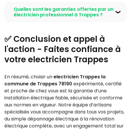
78190
prépare tous les dossiers nécessaires, dont la
Trappes 78190
fiable, privilégiez un artisan certifié
déclaration de conformité, les schémas électriques,
Quelles sont les garanties offertes par un
RGE, avec au moins 10 ans d’expérience locale,
électricien professionnel à Trappes ?
et réalise les tests indispensables pour que le
disposant d’une garantie décennale et de nombreux
Consuel valide la conformité selon la norme NF C 15-
Un
electricien Trappes la commune de Trappes
avis positifs. Vérifiez qu’il respecte la norme NF C 15-
100.
78190
professionnel offre une garantie décennale
100, propose des devis clairs, et assure un suivi après
✅ Conclusion et appel à
couvrant tous les travaux réalisés pendant dix ans.
travaux. Notre entreprise répond à tous ces critères,
De plus, nos interventions bénéficient d’une garantie
l'action - Faites confiance à
assurant un service de qualité et de proximité.
satisfaction client, et nous nous engageons à
votre electricien Trappes
intervenir rapidement en cas de besoin. Notre
certification RGE vous assure aussi d’éligibilité à
certaines aides pour vos travaux de rénovation.
En résumé, choisir un
electricien Trappes la
commune de Trappes 78190
expérimenté, certifié
et proche de chez vous est la garantie d’une
installation électrique fiable, sécurisée et conforme
aux normes en vigueur. Notre équipe d’artisans
spécialisés vous accompagne dans tous vos projets,
du simple dépannage électrique à la rénovation
électrique complète, avec un engagement total sur