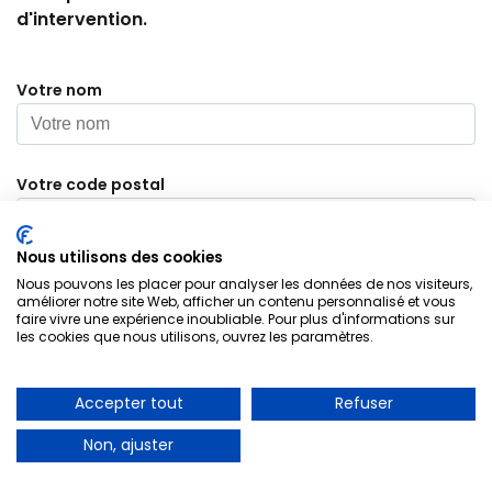
d'intervention.
Votre nom
Votre code postal
Nous utilisons des cookies
Votre numéro téléphone
Nous pouvons les placer pour analyser les données de nos visiteurs,
Electricien Trappes 78190
améliorer notre site Web, afficher un contenu personnalisé et vous
faire vivre une expérience inoubliable. Pour plus d'informations sur
les cookies que nous utilisons, ouvrez les paramètres.
A PARTIR DE 30€
Objet de votre demande
Accepter tout
Refuser
Dépannage d’urgence
Non, ajuster
01 85 53 90 05
Joindre une photo