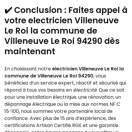
et sécurisées, et remise à niveau des câblages pour
électrique, privilégiez l’installation d’éclairage LED,
d’intervention court, souvent inférieur à une heure en
respecter la norme NF C 15-100. Le travail garantit
✔️ Conclusion : Faites appel à
plus performant et durable. Utilisez des détecteurs
centre-ville, pour rétablir votre installation en toute
sécurité et conformité.
de présence pour éviter les lumières allumées
votre electricien Villeneuve
sécurité et limiter les désagréments.
inutilement. Enfin, optez pour des systèmes
Le Roi la commune de
domotiques permettant de programmer et
Villeneuve Le Roi 94290 dès
contrôler l’éclairage selon vos besoins. Notre équipe
peut vous conseiller et installer ces solutions dans la
maintenant
commune de Villeneuve Le Roi pour un confort
optimal et des économies durables.
En choisissant notre
electricien Villeneuve Le Roi la
commune de Villeneuve Le Roi 94290
, vous
bénéficiez d’un service expert, réactif et sécurisé qui
répond à tous vos besoins en
électricité
. Que ce soit
pour une installation électrique, une rénovation, un
dépannage électrique ou la mise aux normes NF C
15-100, nous sommes votre partenaire local de
confiance. Avec plus de 15 ans d’expérience, des
certifications Artisan Certifié RGE et une garantie