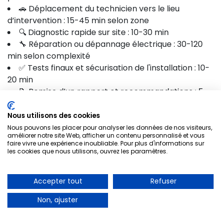
🚗 Déplacement du technicien vers le lieu
d’intervention : 15-45 min selon zone
🔍 Diagnostic rapide sur site : 10-30 min
🔧 Réparation ou dépannage électrique : 30-120
min selon complexité
✅ Tests finaux et sécurisation de l'installation : 10-
20 min
📝 Remise d’un rapport et recommandations : 5-
10 min
Nous utilisons des cookies
Nous pouvons les placer pour analyser les données de nos visiteurs,
Mentions légales
Electricien Villeneuve Le Roi 94290
améliorer notre site Web, afficher un contenu personnalisé et vous
faire vivre une expérience inoubliable. Pour plus d'informations sur
les cookies que nous utilisons, ouvrez les paramètres.
A PARTIR DE 30€
Entreprise artisanale d’électricité basée à Villeneuve
Le Roi (94290). . Certification RGE et garantie
Accepter tout
Refuser
Dépannage d’urgence
décennale sur toutes nos prestations. Numéro
d’urgence 24h/24 :
01 85 53 90 05
.
Non, ajuster
01 85 53 90 05