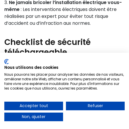
Ne jamais bricoler l’installation électrique vous-
même
: Les interventions électriques doivent être
réalisées par un expert pour éviter tout risque
d’accident ou d’infraction aux normes.
Checklist de sécurité
téléchargeable
Nous utilisons des cookies
✅ Contrôle annuel du tableau électrique
Nous pouvons les placer pour analyser les données de nos visiteurs,
✅ Test mensuel des dispositifs différentiels
Electricien Le Mesnil St Denis 78320
améliorer notre site Web, afficher un contenu personnalisé et vous
✅ Vérification de la prise de terre
faire vivre une expérience inoubliable. Pour plus d'informations sur
les cookies que nous utilisons, ouvrez les paramètres.
✅ Remplacement des prises électriques
A PARTIR DE 30€
défectueuses
✅ Éviter la surcharge des multiprises
Accepter tout
Refuser
Dépannage d’urgence
✅ Remise aux normes si installation ancienne
Non, ajuster
✅ Utilisation de matériel certifié NF C 15-100
01 85 53 90 05
✅ Contact immédiat d’un professionnel en cas de